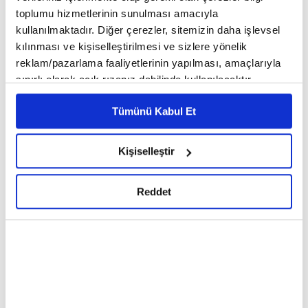
toplumu hizmetlerinin sunulması amacıyla
kullanılmaktadır. Diğer çerezler, sitemizin daha işlevsel
kılınması ve kişiselleştirilmesi ve sizlere yönelik
reklam/pazarlama faaliyetlerinin yapılması, amaçlarıyla
sınırlı olarak açık rızanız dahilinde kullanılacaktır.
Çerezlere ilişkin tercihlerinizi çerez paneli vasıtasıyla
Tümünü Kabul Et
belirleyebilirsiniz. Çerezlere ilişkin detaylı bilgi için
Ayarlar butonuna tıklayabilir,
Çerez Bilgilendirme
Metnimizi ziyaret edebilirsiniz.
Kişiselleştir
6698 sayılı Kişisel Verilerin Korunması Kanunu uyarınca
hazırlanmış olan İnternet Sitesi Aydınlatma Metnimizi
Reddet
okumak ve sitemizi ziyaretiniz kapsamında
gerçekleştirilen veri işleme faaliyetleri ile ilgili daha
detaylı bilgi almak için lütfen
tıklayınız.