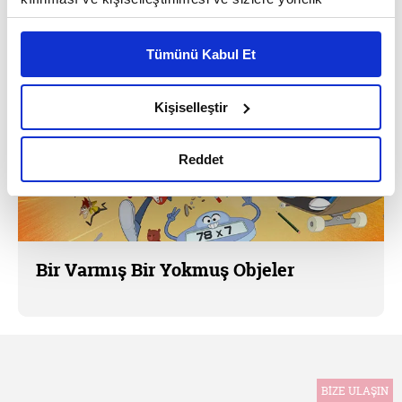
reklam/pazarlama faaliyetlerinin yapılması, amaçlarıyla
sınırlı olarak açık rızanız dahilinde kullanılacaktır.
Tümünü Kabul Et
Çerezlere ilişkin tercihlerinizi çerez paneli vasıtasıyla
belirleyebilirsiniz. Çerezlere ilişkin detaylı bilgi için
Ayarlar butonuna tıklayabilir,
Çerez Bilgilendirme
Kişiselleştir
Metnimizi ziyaret edebilirsiniz.
6698 sayılı Kişisel Verilerin Korunması Kanunu uyarınca
Reddet
hazırlanmış olan İnternet Sitesi Aydınlatma Metnimizi
okumak ve sitemizi ziyaretiniz kapsamında
gerçekleştirilen veri işleme faaliyetleri ile ilgili daha
detaylı bilgi almak için lütfen
tıklayınız.
Bir Varmış Bir Yokmuş Objeler
BİZE ULAŞIN