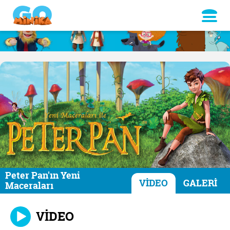
Peter Pan'ın Yeni
VİDEO
GALERİ
Maceraları
VİDEO