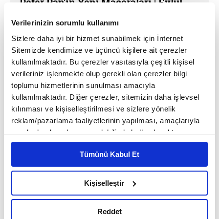
Peter Pan'ın Yeni Maceraları | Eylül
Tanıtım
Verilerinizin sorumlu kullanımı
Sizlere daha iyi bir hizmet sunabilmek için İnternet
Sitemizde kendimize ve üçüncü kişilere ait çerezler
kullanılmaktadır. Bu çerezler vasıtasıyla çeşitli kişisel
verileriniz işlenmekte olup gerekli olan çerezler bilgi
toplumu hizmetlerinin sunulması amacıyla
kullanılmaktadır. Diğer çerezler, sitemizin daha işlevsel
kılınması ve kişiselleştirilmesi ve sizlere yönelik
reklam/pazarlama faaliyetlerinin yapılması, amaçlarıyla
sınırlı olarak açık rızanız dahilinde kullanılacaktır.
Çerezlere ilişkin tercihlerinizi çerez paneli vasıtasıyla
Tümünü Kabul Et
belirleyebilirsiniz. Çerezlere ilişkin detaylı bilgi için
Ayarlar butonuna tıklayabilir,
Çerez Bilgilendirme
Metnimizi ziyaret edebilirsiniz.
Kişiselleştir
Peter Pan'ın Yeni Maceraları
6698 sayılı Kişisel Verilerin Korunması Kanunu uyarınca
Peter Pan'ın Yeni Maceraları | Ağustos
hazırlanmış olan İnternet Sitesi Aydınlatma Metnimizi
Tanıtım
Reddet
okumak ve sitemizi ziyaretiniz kapsamında