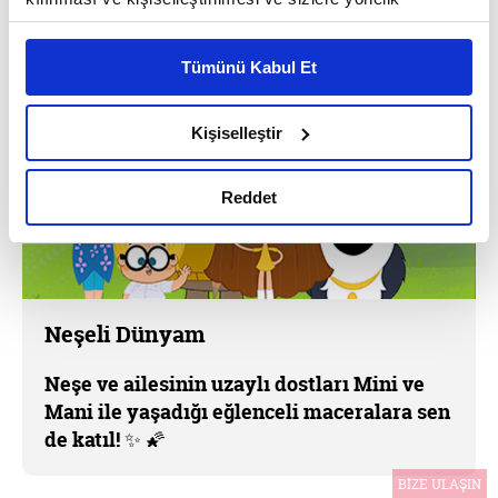
reklam/pazarlama faaliyetlerinin yapılması, amaçlarıyla
sınırlı olarak açık rızanız dahilinde kullanılacaktır.
Tümünü Kabul Et
Çerezlere ilişkin tercihlerinizi çerez paneli vasıtasıyla
belirleyebilirsiniz. Çerezlere ilişkin detaylı bilgi için
Ayarlar butonuna tıklayabilir,
Çerez Bilgilendirme
Kişiselleştir
Metnimizi ziyaret edebilirsiniz.
6698 sayılı Kişisel Verilerin Korunması Kanunu uyarınca
Reddet
hazırlanmış olan İnternet Sitesi Aydınlatma Metnimizi
okumak ve sitemizi ziyaretiniz kapsamında
gerçekleştirilen veri işleme faaliyetleri ile ilgili daha
detaylı bilgi almak için lütfen
tıklayınız.
Neşeli Dünyam
Neşe ve ailesinin uzaylı dostları Mini ve
Mani ile yaşadığı eğlenceli maceralara sen
de katıl! ✨ 🌠
BİZE ULAŞIN