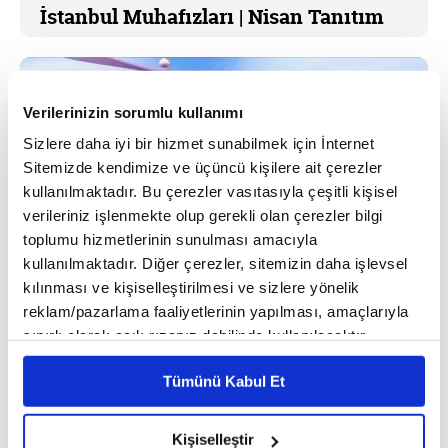
İstanbul Muhafızları | Nisan Tanıtım
Verilerinizin sorumlu kullanımı
Sizlere daha iyi bir hizmet sunabilmek için İnternet
Sitemizde kendimize ve üçüncü kişilere ait çerezler
kullanılmaktadır. Bu çerezler vasıtasıyla çeşitli kişisel
verileriniz işlenmekte olup gerekli olan çerezler bilgi
toplumu hizmetlerinin sunulması amacıyla
kullanılmaktadır. Diğer çerezler, sitemizin daha işlevsel
kılınması ve kişiselleştirilmesi ve sizlere yönelik
reklam/pazarlama faaliyetlerinin yapılması, amaçlarıyla
sınırlı olarak açık rızanız dahilinde kullanılacaktır.
Çerezlere ilişkin tercihlerinizi çerez paneli vasıtasıyla
İstanbul Muhafızları
Tümünü Kabul Et
belirleyebilirsiniz. Çerezlere ilişkin detaylı bilgi için
İstanbul Muhafızları | Mart Tanıtım
Ayarlar butonuna tıklayabilir,
Çerez Bilgilendirme
Metnimizi ziyaret edebilirsiniz.
Kişiselleştir