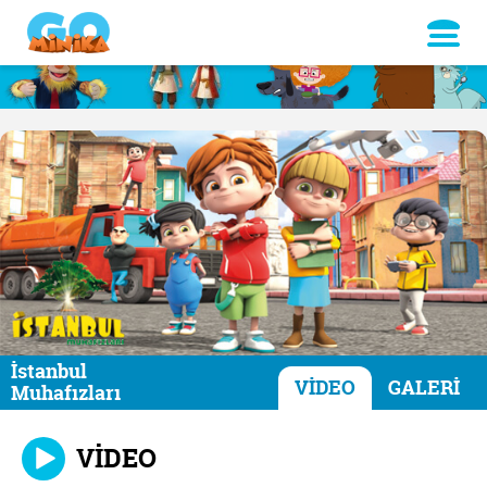
İstanbul
VİDEO
GALERİ
Muhafızları
VİDEO