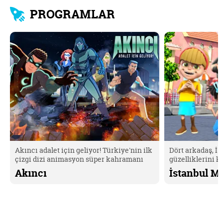
PROGRAMLAR
Akıncı adalet için geliyor! Türkiye'nin ilk
Dört arkadaş, İ
çizgi dizi animasyon süper kahramanı
güzelliklerini k
Akıncı'yı keşfetmek için hemen tıkla. 😎
Kahramanların m
Akıncı
İstanbul Mu
🤗