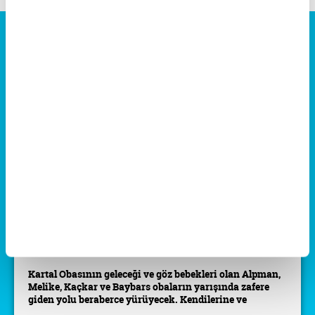
Alpman Çizgi Filmi Her Gün
minika GO'da!
Kartal Obasının geleceği ve göz bebekleri olan Alpman,
Melike, Kaçkar ve Baybars obaların yarışında zafere
giden yolu beraberce yürüyecek. Kendilerine ve
birbirlerine sonuna kadar güveniyorlar.