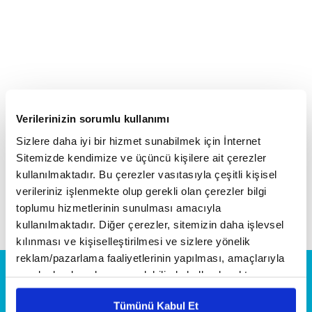
Verilerinizin sorumlu kullanımı
Sizlere daha iyi bir hizmet sunabilmek için İnternet
Sitemizde kendimize ve üçüncü kişilere ait çerezler
kullanılmaktadır. Bu çerezler vasıtasıyla çeşitli kişisel
verileriniz işlenmekte olup gerekli olan çerezler bilgi
TÜM PROGRAMLAR
toplumu hizmetlerinin sunulması amacıyla
kullanılmaktadır. Diğer çerezler, sitemizin daha işlevsel
kılınması ve kişiselleştirilmesi ve sizlere yönelik
reklam/pazarlama faaliyetlerinin yapılması, amaçlarıyla
sınırlı olarak açık rızanız dahilinde kullanılacaktır.
Çerezlere ilişkin tercihlerinizi çerez paneli vasıtasıyla
Tümünü Kabul Et
belirleyebilirsiniz. Çerezlere ilişkin detaylı bilgi için