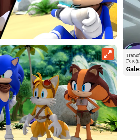
Trans
Fotoğr
Gale