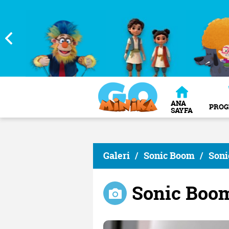
ANA
PRO
SAYFA
Galeri
/
Sonic Boom
/
Soni
Sonic Boo