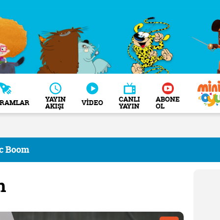
YAYIN
CANLI
ABONE
GRAMLAR
VİDEO
AKIŞI
YAYIN
OL
c Boom
m