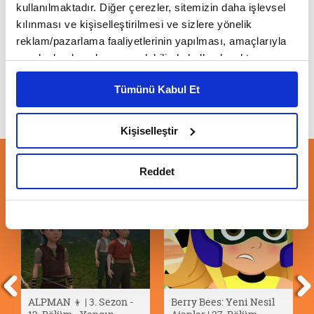
kullanılmaktadır. Diğer çerezler, sitemizin daha işlevsel
kılınması ve kişiselleştirilmesi ve sizlere yönelik
Alpman | 1.Bölüm | Yeni Oba
reklam/pazarlama faaliyetlerinin yapılması, amaçlarıyla
sınırlı olarak açık rızanız dahilinde kullanılacaktır.
Çerezlere ilişkin tercihlerinizi çerez paneli vasıtasıyla
Tümünü Kabul Et
belirleyebilirsiniz. Çerezlere ilişkin detaylı bilgi için
Ayarlar butonuna tıklayabilir,
Çerez Bilgilendirme
Metnimizi ziyaret edebilirsiniz.
Kişiselleştir
6698 sayılı Kişisel Verilerin Korunması Kanunu uyarınca
hazırlanmış olan İnternet Sitesi Aydınlatma Metnimizi
ÖNERİLEN VİDEOLAR
Reddet
okumak ve sitemizi ziyaretiniz kapsamında
gerçekleştirilen veri işleme faaliyetleri ile ilgili daha
detaylı bilgi almak için lütfen
tıklayınız.
ALPMAN 👦 | 3. Sezon -
Berry Bees: Yeni Nesil