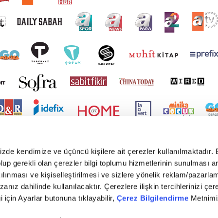
mizde kendimize ve üçüncü kişilere ait çerezler kullanılmaktadır. 
e olup gerekli olan çerezler bilgi toplumu hizmetlerinin sunulması 
kılınması ve kişiselleştirilmesi ve sizlere yönelik reklam/pazarla
zanız dahilinde kullanılacaktır. Çerezlere ilişkin tercihlerinizi çer
gi için Ayarlar butonuna tıklayabilir,
Çerez Bilgilendirme
Metnimiz
yright © 2026 Tüm hakları saklıdır. TURKUVAZ HABERLEŞME VE YAYINCILIK ANONİM ŞİR