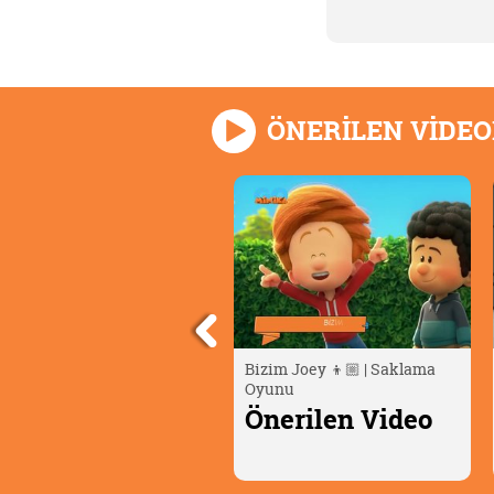
ÖNERİLEN VİDE
scar Çöllerde🦎 | Timsah
Bizim Joey 👦🏼 | Saklama
umurtası
Oyunu
nerilen Video
Önerilen Video