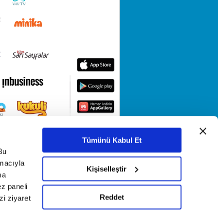
Tümünü Kabul Et
Bu
amacıyla
Kişiselleştir
ma
ez paneli
Reddet
i ziyaret
KETİ