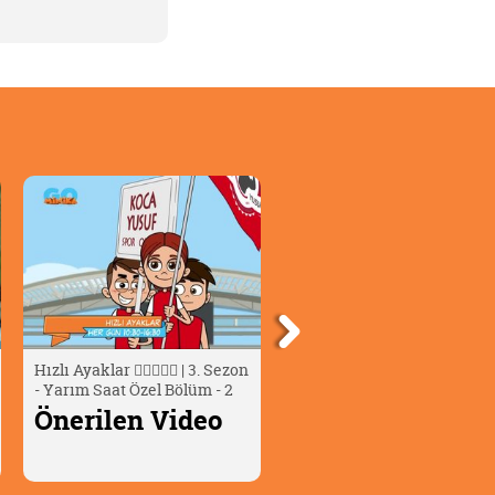
Hızlı Ayaklar 🏃🏻‍♂️🏃‍♀️ | 3. Sezon
ALPMAN 👦 | 3. Sezon - 12.
- Yarım Saat Özel Bölüm - 2
Bölüm - Yangın
Önerilen Video
Önerilen Video