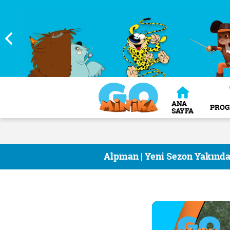
ANA
PRO
SAYFA
Alpman | Yeni Sezon Yakınd