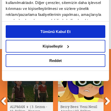
kullanılmaktadır. Diğer çerezler, sitemizin daha işlevsel
kılınması ve kişiselleştirilmesi ve sizlere yönelik
Bizim Joey 👦🏼 | Dostlar
reklam/pazarlama faaliyetlerinin yapılması, amaçlarıyla
sınırlı olarak açık rızanız dahilinde kullanılacaktır.
Çerezlere ilişkin tercihlerinizi çerez paneli vasıtasıyla
Tümünü Kabul Et
belirleyebilirsiniz. Çerezlere ilişkin detaylı bilgi için
Ayarlar butonuna tıklayabilir,
Çerez Bilgilendirme
Metnimizi ziyaret edebilirsiniz.
Kişiselleştir
6698 sayılı Kişisel Verilerin Korunması Kanunu uyarınca
hazırlanmış olan İnternet Sitesi Aydınlatma Metnimizi
ÖNERİLEN VİDEOLAR
Reddet
okumak ve sitemizi ziyaretiniz kapsamında
gerçekleştirilen veri işleme faaliyetleri ile ilgili daha
detaylı bilgi almak için lütfen
tıklayınız.
ALPMAN 👦 | 3. Sezon -
Berry Bees: Yeni Nesil