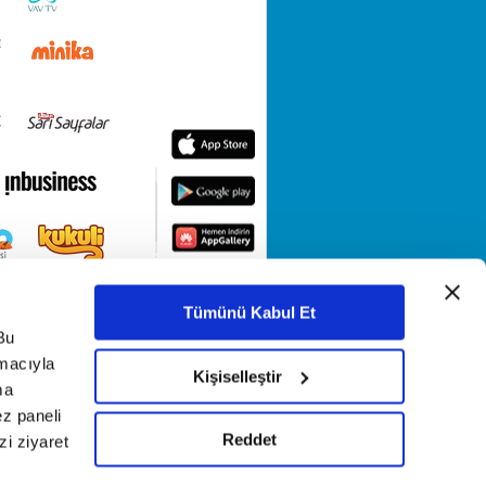
Tümünü Kabul Et
Bu
amacıyla
Kişiselleştir
ma
ez paneli
Reddet
i ziyaret
KETİ