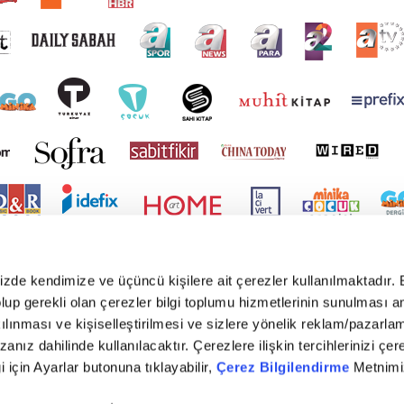
mizde kendimize ve üçüncü kişilere ait çerezler kullanılmaktadır. 
e olup gerekli olan çerezler bilgi toplumu hizmetlerinin sunulması 
kılınması ve kişiselleştirilmesi ve sizlere yönelik reklam/pazarla
zanız dahilinde kullanılacaktır. Çerezlere ilişkin tercihlerinizi çer
gi için Ayarlar butonuna tıklayabilir,
Çerez Bilgilendirme
Metnimiz
yright © 2026 Tüm hakları saklıdır. TURKUVAZ HABERLEŞME VE YAYINCILIK ANONİM ŞİR