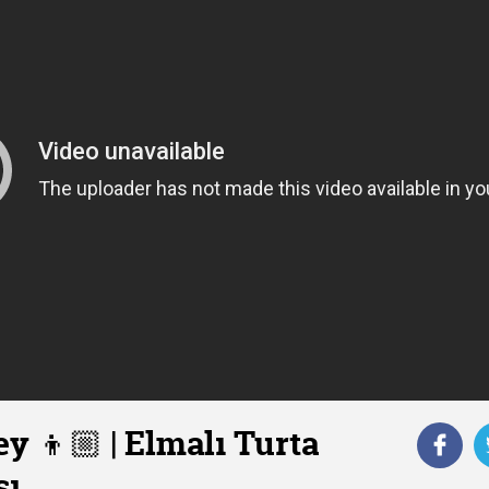
y 👦🏼 | Elmalı Turta
sı