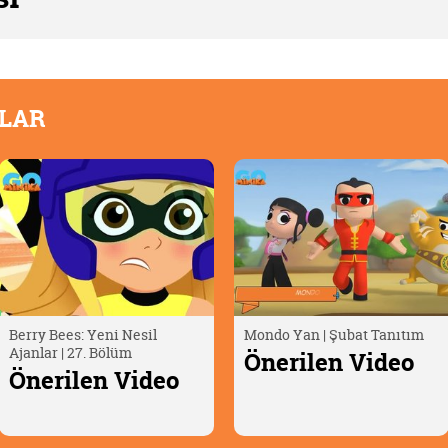
OLAR
Mondo Yan | Şubat Tanıtım
Oscar Çöllerde🦎 | Timsah
Yumurtası
Önerilen Video
Önerilen Video