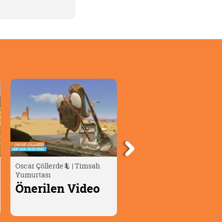
Bizim Joey 👦🏼 | Saklama
Moka'nın Olağanüstü
Oyunu
Maceraları | Cherry ve Aile
Önerilen Video
Önerilen Video