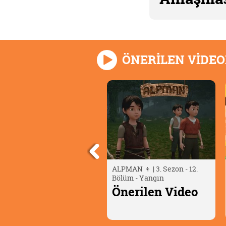
ÖNERİLEN VİDE
LPMAN 👦 | 3. Sezon - 12.
Berry Bees: Yeni Nesil
ölüm - Yangın
Ajanlar | 27. Bölüm
nerilen Video
Önerilen Video