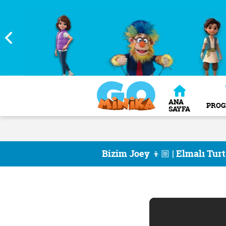
ANA
PRO
SAYFA
Bizim Joey 👦🏼 | Elmalı Tur