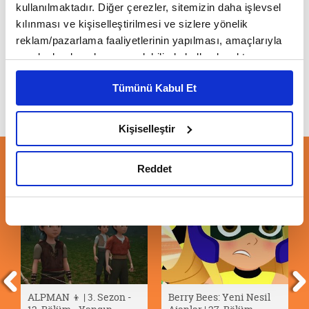
kullanılmaktadır. Diğer çerezler, sitemizin daha işlevsel
kılınması ve kişiselleştirilmesi ve sizlere yönelik
GGO Futbol ⚽ | 1. Bölüm
reklam/pazarlama faaliyetlerinin yapılması, amaçlarıyla
sınırlı olarak açık rızanız dahilinde kullanılacaktır.
Çerezlere ilişkin tercihlerinizi çerez paneli vasıtasıyla
Tümünü Kabul Et
belirleyebilirsiniz. Çerezlere ilişkin detaylı bilgi için
Ayarlar butonuna tıklayabilir,
Çerez Bilgilendirme
Metnimizi ziyaret edebilirsiniz.
Kişiselleştir
6698 sayılı Kişisel Verilerin Korunması Kanunu uyarınca
hazırlanmış olan İnternet Sitesi Aydınlatma Metnimizi
ÖNERİLEN VİDEOLAR
Reddet
okumak ve sitemizi ziyaretiniz kapsamında
gerçekleştirilen veri işleme faaliyetleri ile ilgili daha
detaylı bilgi almak için lütfen
tıklayınız.
ALPMAN 👦 | 3. Sezon -
Berry Bees: Yeni Nesil