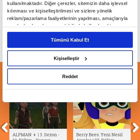
kullanılmaktadır. Diğer çerezler, sitemizin daha işlevsel
kılınması ve kişiselleştirilmesi ve sizlere yönelik
GGO Futbol | Haziran Tanıtım
reklam/pazarlama faaliyetlerinin yapılması, amaçlarıyla
sınırlı olarak açık rızanız dahilinde kullanılacaktır.
Çerezlere ilişkin tercihlerinizi çerez paneli vasıtasıyla
Tümünü Kabul Et
belirleyebilirsiniz. Çerezlere ilişkin detaylı bilgi için
Ayarlar butonuna tıklayabilir,
Çerez Bilgilendirme
Metnimizi ziyaret edebilirsiniz.
Kişiselleştir
6698 sayılı Kişisel Verilerin Korunması Kanunu uyarınca
hazırlanmış olan İnternet Sitesi Aydınlatma Metnimizi
ÖNERİLEN VİDEOLAR
Reddet
okumak ve sitemizi ziyaretiniz kapsamında
gerçekleştirilen veri işleme faaliyetleri ile ilgili daha
detaylı bilgi almak için lütfen
tıklayınız.
ALPMAN 👦 | 3. Sezon -
Berry Bees: Yeni Nesil