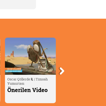
Bizim Joey 👦🏼 | Saklama
Moka'nın Olağanüstü
Oyunu
Maceraları | Cherry ve Aile
Önerilen Video
Önerilen Video