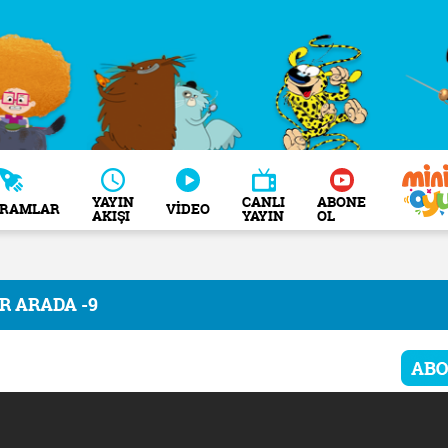
YAYIN
CANLI
ABONE
GRAMLAR
VİDEO
AKIŞI
YAYIN
OL
İR ARADA -9