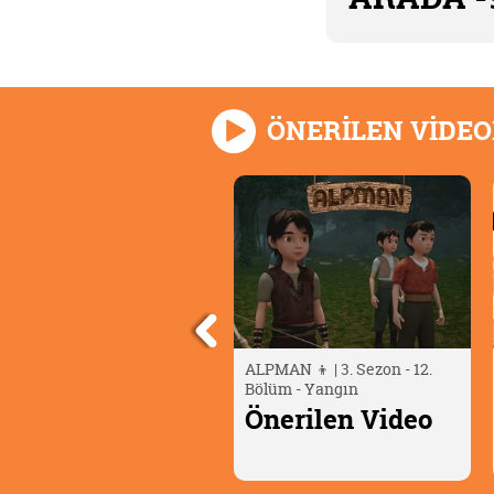
ÖNERİLEN VİDE
LPMAN 👦 | 3. Sezon - 12.
Berry Bees: Yeni Nesil
ölüm - Yangın
Ajanlar | 27. Bölüm
nerilen Video
Önerilen Video