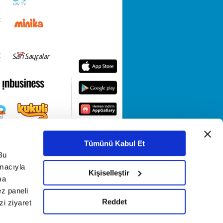
Tümünü Kabul Et
Bu
amacıyla
Kişiselleştir
ma
ez paneli
Reddet
i ziyaret
KETİ