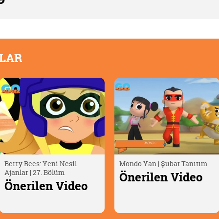
OLAR
Mondo Yan | Şubat Tanıtım
Oscar Çöllerde🦎 | Timsah
Yumurtası
Önerilen Video
Önerilen Video