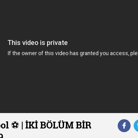
ol ⚽️ | İKİ BÖLÜM BİR
9