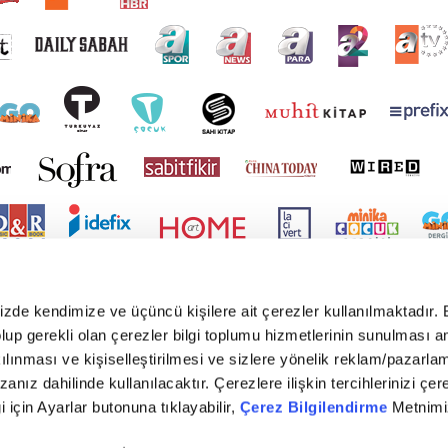
mizde kendimize ve üçüncü kişilere ait çerezler kullanılmaktadır. 
e olup gerekli olan çerezler bilgi toplumu hizmetlerinin sunulması 
kılınması ve kişiselleştirilmesi ve sizlere yönelik reklam/pazarla
zanız dahilinde kullanılacaktır. Çerezlere ilişkin tercihlerinizi çer
gi için Ayarlar butonuna tıklayabilir,
Çerez Bilgilendirme
Metnimiz
yright © 2026 Tüm hakları saklıdır. TURKUVAZ HABERLEŞME VE YAYINCILIK ANONİM ŞİR