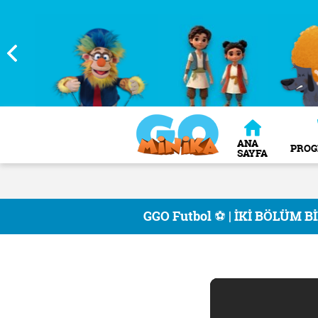
ANA
PRO
SAYFA
GGO Futbol ⚽️ | İKİ BÖLÜM B