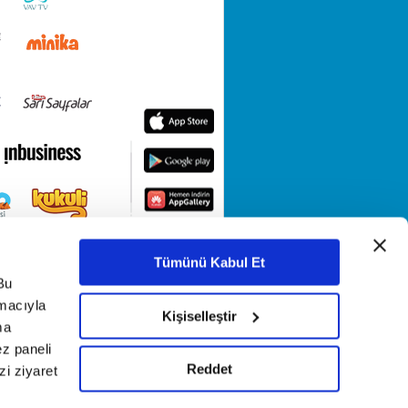
Tümünü Kabul Et
Bu
amacıyla
Kişiselleştir
ma
ez paneli
Reddet
i ziyaret
KETİ