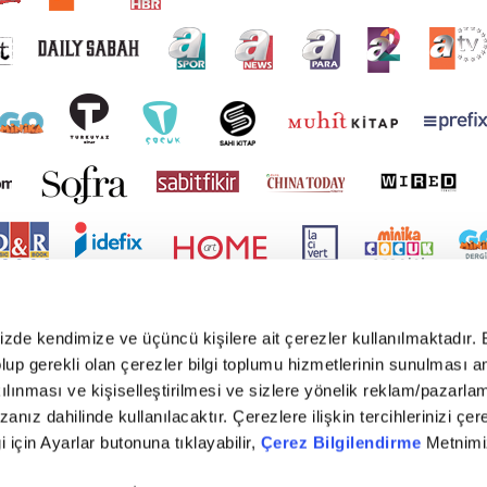
mizde kendimize ve üçüncü kişilere ait çerezler kullanılmaktadır. 
e olup gerekli olan çerezler bilgi toplumu hizmetlerinin sunulması 
kılınması ve kişiselleştirilmesi ve sizlere yönelik reklam/pazarla
zanız dahilinde kullanılacaktır. Çerezlere ilişkin tercihlerinizi çer
gi için Ayarlar butonuna tıklayabilir,
Çerez Bilgilendirme
Metnimiz
yright © 2026 Tüm hakları saklıdır. TURKUVAZ HABERLEŞME VE YAYINCILIK ANONİM ŞİR