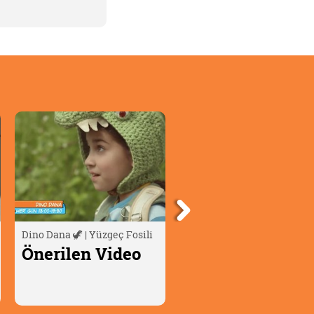
Hızlı Ayaklar 🏃🏻‍♂️🏃‍♀️ | 3. Sezon
ALPMAN 👦 | 3. Sezon - 12.
- Yarım Saat Özel Bölüm - 2
Bölüm - Yangın
Önerilen Video
Önerilen Video