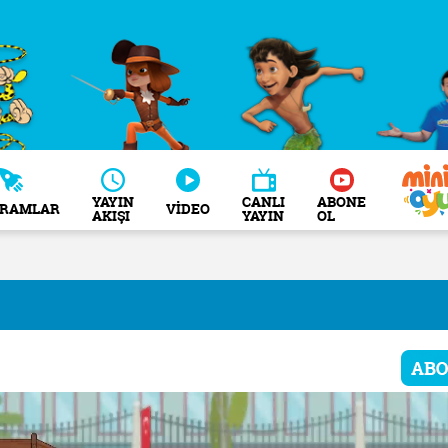
YAYIN
CANLI
ABONE
GRAMLAR
VİDEO
AKIŞI
YAYIN
OL