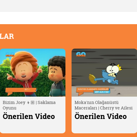
OLAR
Moka'nın Olağanüstü
Dino Dana 🦖 | Yüzgeç Fosili
Maceraları | Cherry ve Ailesi
Önerilen Video
Önerilen Video