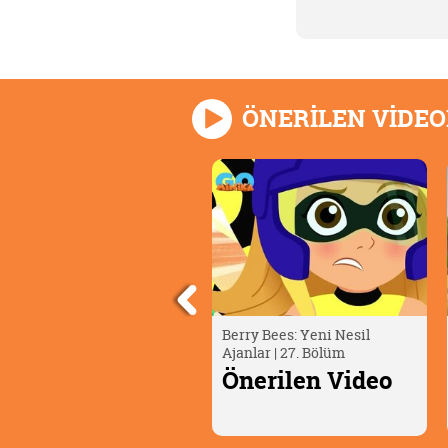
ÖNERİLEN VİDE
LPMAN 👦 | 3. Sezon - 12.
Berry Bees: Yeni Nesil
ölüm - Yangın
Ajanlar | 27. Bölüm
nerilen Video
Önerilen Video