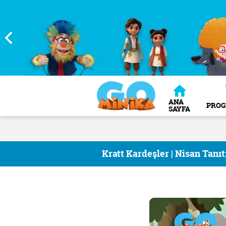
ANA
PRO
SAYFA
Kratt Kardeşler | Nisan Tanı