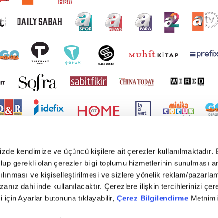
mizde kendimize ve üçüncü kişilere ait çerezler kullanılmaktadır. 
e olup gerekli olan çerezler bilgi toplumu hizmetlerinin sunulması 
kılınması ve kişiselleştirilmesi ve sizlere yönelik reklam/pazarla
zanız dahilinde kullanılacaktır. Çerezlere ilişkin tercihlerinizi çer
gi için Ayarlar butonuna tıklayabilir,
Çerez Bilgilendirme
Metnimiz
yright © 2026 Tüm hakları saklıdır. TURKUVAZ HABERLEŞME VE YAYINCILIK ANONİM ŞİR