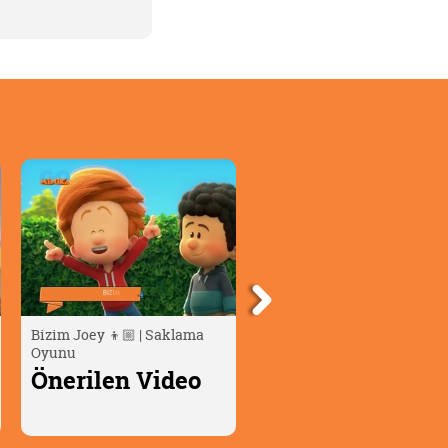
Bizim Joey 👦🏼 | Saklama
Moka'nın Olağanüstü
Oyunu
Maceraları | Cherry ve Aile
Önerilen Video
Önerilen Video