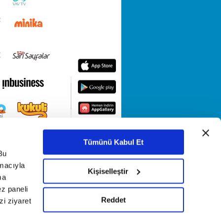
Tümünü Kabul Et
Bu
amacıyla
Kişiselleştir
ma
ez paneli
Reddet
i ziyaret
KETİ