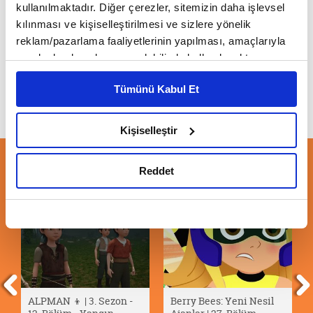
kullanılmaktadır. Diğer çerezler, sitemizin daha işlevsel
kılınması ve kişiselleştirilmesi ve sizlere yönelik
Mondo Yan | Ekimde
reklam/pazarlama faaliyetlerinin yapılması, amaçlarıyla
sınırlı olarak açık rızanız dahilinde kullanılacaktır.
Çerezlere ilişkin tercihlerinizi çerez paneli vasıtasıyla
Tümünü Kabul Et
belirleyebilirsiniz. Çerezlere ilişkin detaylı bilgi için
Ayarlar butonuna tıklayabilir,
Çerez Bilgilendirme
Metnimizi ziyaret edebilirsiniz.
Kişiselleştir
6698 sayılı Kişisel Verilerin Korunması Kanunu uyarınca
hazırlanmış olan İnternet Sitesi Aydınlatma Metnimizi
ÖNERİLEN VİDEOLAR
Reddet
okumak ve sitemizi ziyaretiniz kapsamında
gerçekleştirilen veri işleme faaliyetleri ile ilgili daha
detaylı bilgi almak için lütfen
tıklayınız.
ALPMAN 👦 | 3. Sezon -
Berry Bees: Yeni Nesil