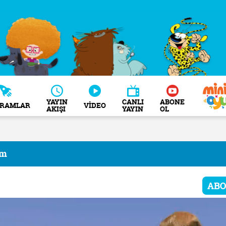
YAYIN
CANLI
ABONE
GRAMLAR
VİDEO
AKIŞI
YAYIN
OL
ım