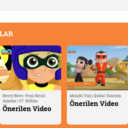
OLAR
Mondo Yan | Şubat Tanıtım
Oscar Çöllerde🦎 | Timsah
Yumurtası
Önerilen Video
Önerilen Video