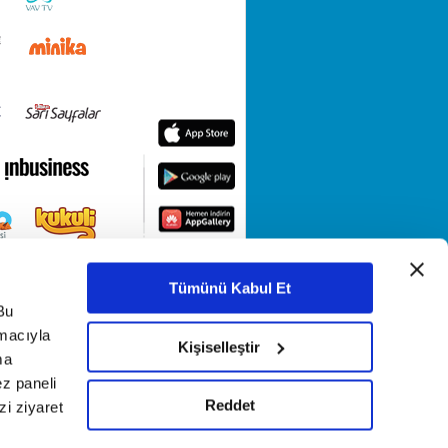
Tümünü Kabul Et
Bu
amacıyla
Kişiselleştir
ma
ez paneli
Reddet
i ziyaret
KETİ