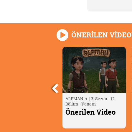
ÖNERİLEN VİDE
LPMAN 👦 | 3. Sezon - 12.
Berry Bees: Yeni Nesil
ölüm - Yangın
Ajanlar | 27. Bölüm
nerilen Video
Önerilen Video