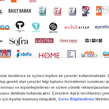
mizde kendimize ve üçüncü kişilere ait çerezler kullanılmaktadır. 
e olup gerekli olan çerezler bilgi toplumu hizmetlerinin sunulması 
kılınması ve kişiselleştirilmesi ve sizlere yönelik reklam/pazarla
zanız dahilinde kullanılacaktır. Çerezlere ilişkin tercihlerinizi çer
gi için Ayarlar butonuna tıklayabilir,
Çerez Bilgilendirme
Metnimiz
yright © 2026 Tüm hakları saklıdır. TURKUVAZ HABERLEŞME VE YAYINCILIK ANONİM ŞİR