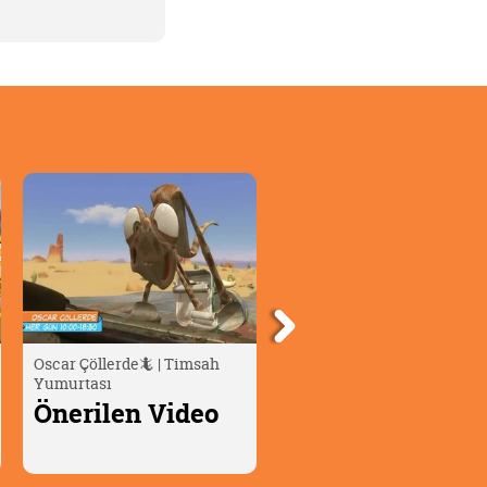
Bizim Joey 👦🏼 | Saklama
Moka'nın Olağanüstü
Oyunu
Maceraları | Cherry ve Aile
Önerilen Video
Önerilen Video