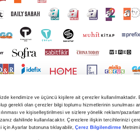
mizde kendimize ve üçüncü kişilere ait çerezler kullanılmaktadır. 
e olup gerekli olan çerezler bilgi toplumu hizmetlerinin sunulması 
kılınması ve kişiselleştirilmesi ve sizlere yönelik reklam/pazarla
zanız dahilinde kullanılacaktır. Çerezlere ilişkin tercihlerinizi çer
gi için Ayarlar butonuna tıklayabilir,
Çerez Bilgilendirme
Metnimiz
yright © 2026 Tüm hakları saklıdır. TURKUVAZ HABERLEŞME VE YAYINCILIK ANONİM ŞİR