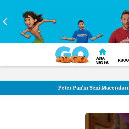
ANA
PRO
SAYFA
Peter Pan'ın Yeni Maceraları