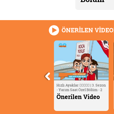
ÖNERİLEN VİDE
ino Dana 🦖 | Yüzgeç Fosili
Hızlı Ayaklar 🏃🏻‍♂️🏃‍♀️ | 3. Sezon
- Yarım Saat Özel Bölüm - 2
nerilen Video
Önerilen Video