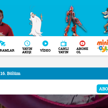
YAYIN
CANLI
ABONE
GRAMLAR
VİDEO
AKIŞI
YAYIN
OL
 16. Bölüm