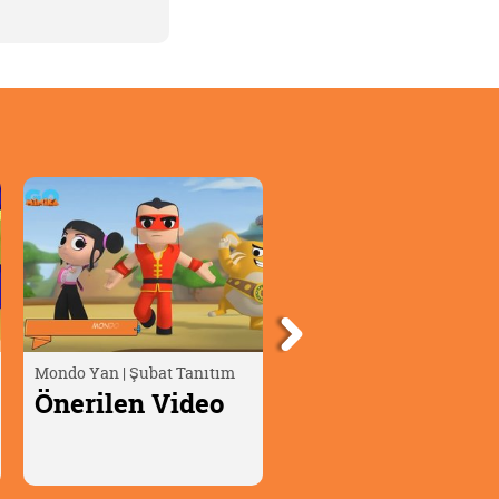
Mondo Yan | Şubat Tanıtım
Oscar Çöllerde🦎 | Timsah
Yumurtası
Önerilen Video
Önerilen Video