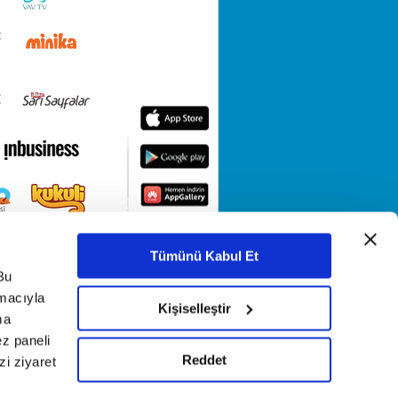
Tümünü Kabul Et
Bu
amacıyla
Kişiselleştir
ma
ez paneli
Reddet
i ziyaret
KETİ