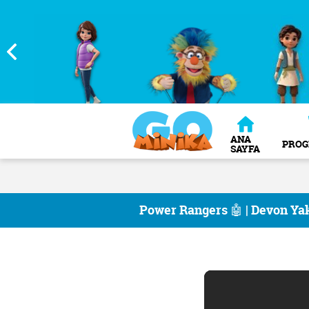
ANA
PRO
SAYFA
Power Rangers 🤖 | Devon Ya