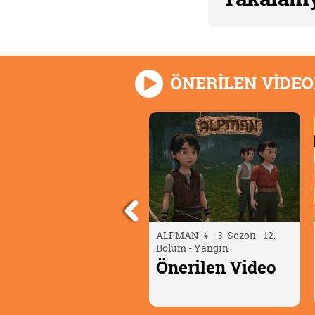
ÖNERİLEN VİDE
LPMAN 👦 | 3. Sezon - 12.
Berry Bees: Yeni Nesil
ölüm - Yangın
Ajanlar | 27. Bölüm
nerilen Video
Önerilen Video