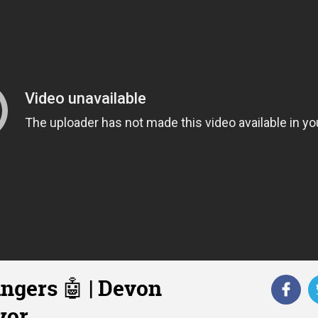
ngers 🤖 | Devon
yor