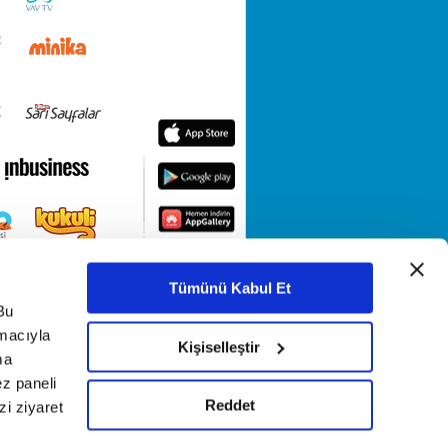
Tümünü Kabul Et
Bu
amacıyla
Kişiselleştir
ma
ez paneli
Reddet
i ziyaret
KETİ