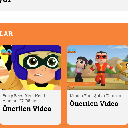
OLAR
Mondo Yan | Şubat Tanıtım
Oscar Çöllerde🦎 | Timsah
Yumurtası
Önerilen Video
Önerilen Video