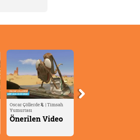
Bizim Joey 👦🏼 | Saklama
Moka'nın Olağanüstü
Oyunu
Maceraları | Cherry ve Aile
Önerilen Video
Önerilen Video