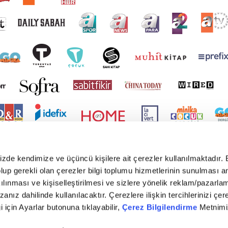
mizde kendimize ve üçüncü kişilere ait çerezler kullanılmaktadır. 
e olup gerekli olan çerezler bilgi toplumu hizmetlerinin sunulması 
kılınması ve kişiselleştirilmesi ve sizlere yönelik reklam/pazarla
zanız dahilinde kullanılacaktır. Çerezlere ilişkin tercihlerinizi çer
gi için Ayarlar butonuna tıklayabilir,
Çerez Bilgilendirme
Metnimiz
yright © 2026 Tüm hakları saklıdır. TURKUVAZ HABERLEŞME VE YAYINCILIK ANONİM ŞİR