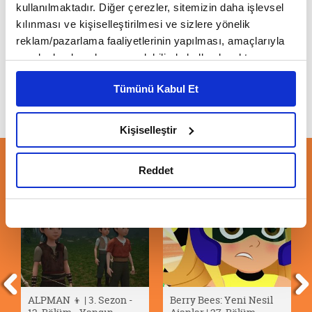
kullanılmaktadır. Diğer çerezler, sitemizin daha işlevsel
kılınması ve kişiselleştirilmesi ve sizlere yönelik
Sherlock Yack | Nisan Tanıtım
reklam/pazarlama faaliyetlerinin yapılması, amaçlarıyla
sınırlı olarak açık rızanız dahilinde kullanılacaktır.
Çerezlere ilişkin tercihlerinizi çerez paneli vasıtasıyla
Tümünü Kabul Et
belirleyebilirsiniz. Çerezlere ilişkin detaylı bilgi için
Ayarlar butonuna tıklayabilir,
Çerez Bilgilendirme
Metnimizi ziyaret edebilirsiniz.
Kişiselleştir
6698 sayılı Kişisel Verilerin Korunması Kanunu uyarınca
hazırlanmış olan İnternet Sitesi Aydınlatma Metnimizi
ÖNERİLEN VİDEOLAR
Reddet
okumak ve sitemizi ziyaretiniz kapsamında
gerçekleştirilen veri işleme faaliyetleri ile ilgili daha
detaylı bilgi almak için lütfen
tıklayınız.
ALPMAN 👦 | 3. Sezon -
Berry Bees: Yeni Nesil