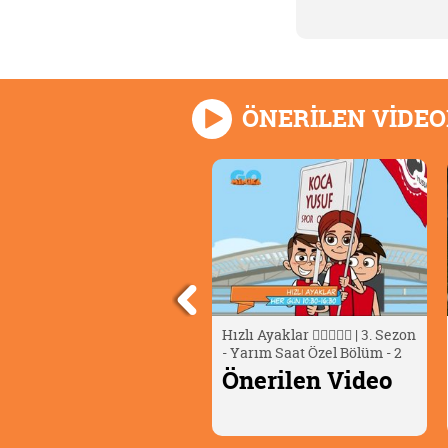
ÖNERİLEN VİDE
ino Dana 🦖 | Yüzgeç Fosili
Hızlı Ayaklar 🏃🏻‍♂️🏃‍♀️ | 3. Sezon
- Yarım Saat Özel Bölüm - 2
nerilen Video
Önerilen Video