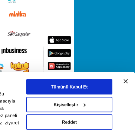
Tümünü Kabul Et
Bu
amacıyla
Kişiselleştir
ma
ez paneli
Reddet
i ziyaret
KETİ