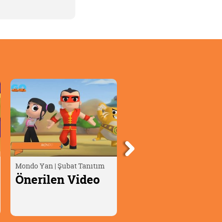
Mondo Yan | Şubat Tanıtım
Oscar Çöllerde🦎 | Timsah
Yumurtası
Önerilen Video
Önerilen Video