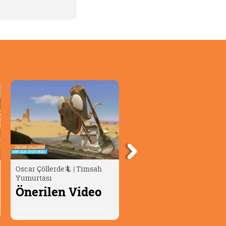
Bizim Joey 👦🏼 | Saklama
Moka'nın Olağanüstü
Oyunu
Maceraları | Cherry ve Aile
Önerilen Video
Önerilen Video