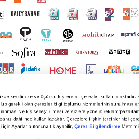
mizde kendimize ve üçüncü kişilere ait çerezler kullanılmaktadır. 
e olup gerekli olan çerezler bilgi toplumu hizmetlerinin sunulması 
kılınması ve kişiselleştirilmesi ve sizlere yönelik reklam/pazarla
zanız dahilinde kullanılacaktır. Çerezlere ilişkin tercihlerinizi çer
gi için Ayarlar butonuna tıklayabilir,
Çerez Bilgilendirme
Metnimiz
yright © 2026 Tüm hakları saklıdır. TURKUVAZ HABERLEŞME VE YAYINCILIK ANONİM ŞİR