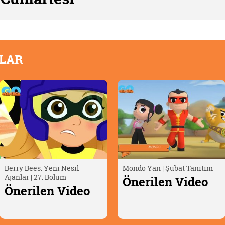
OLAR
Mondo Yan | Şubat Tanıtım
Oscar Çöllerde🦎 | Timsah
Yumurtası
Önerilen Video
Önerilen Video