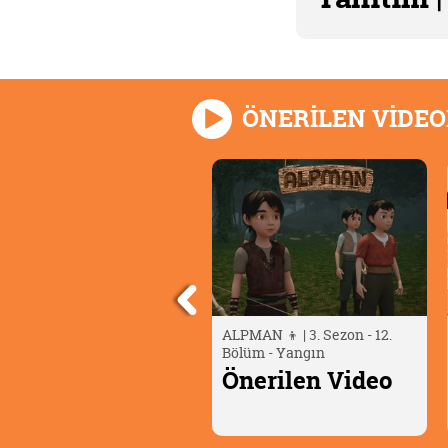
ÖNERİLEN VİDE
LPMAN 👦 | 3. Sezon - 12.
Berry Bees: Yeni Nesil
ölüm - Yangın
Ajanlar | 27. Bölüm
nerilen Video
Önerilen Video