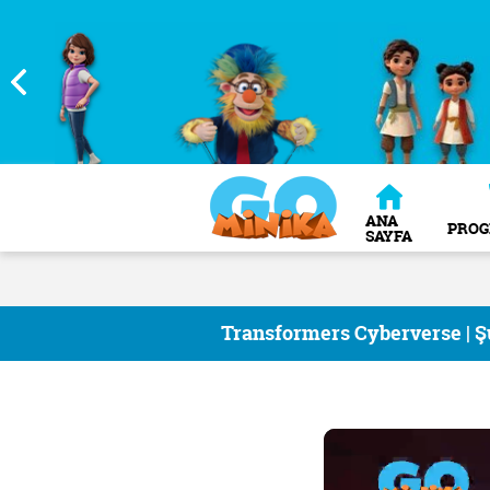
ANA
PRO
SAYFA
Transformers Cyberverse | Ş