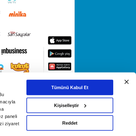
Tümünü Kabul Et
Bu
amacıyla
Kişiselleştir
ma
ez paneli
Reddet
i ziyaret
KETİ