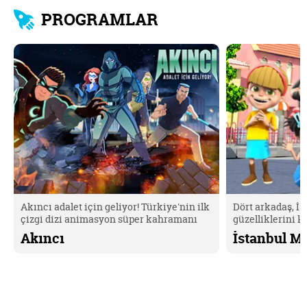
PROGRAMLAR
Akıncı adalet için geliyor! Türkiye'nin ilk
Dört arkadaş, İ
çizgi dizi animasyon süper kahramanı
güzelliklerini k
Akıncı'yı keşfetmek için hemen tıkla. 😎
Kahramanların m
Akıncı
İstanbul Mu
🤗