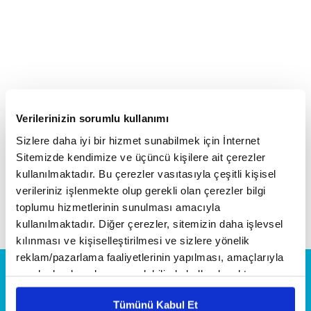
Verilerinizin sorumlu kullanımı
Sizlere daha iyi bir hizmet sunabilmek için İnternet
Sitemizde kendimize ve üçüncü kişilere ait çerezler
kullanılmaktadır. Bu çerezler vasıtasıyla çeşitli kişisel
verileriniz işlenmekte olup gerekli olan çerezler bilgi
TÜM PROGRAMLAR
toplumu hizmetlerinin sunulması amacıyla
kullanılmaktadır. Diğer çerezler, sitemizin daha işlevsel
kılınması ve kişiselleştirilmesi ve sizlere yönelik
reklam/pazarlama faaliyetlerinin yapılması, amaçlarıyla
sınırlı olarak açık rızanız dahilinde kullanılacaktır.
Çerezlere ilişkin tercihlerinizi çerez paneli vasıtasıyla
Tümünü Kabul Et
belirleyebilirsiniz. Çerezlere ilişkin detaylı bilgi için