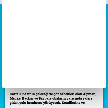
Alpman Çizgi Filmi Her Gün
minika GO'da!
Kartal Obasının geleceği ve göz bebekleri olan Alpman,
Melike, Kaçkar ve Baybars obaların yarışında zafere
giden yolu beraberce yürüyecek. Kendilerine ve
birbirlerine sonuna kadar güveniyorlar.